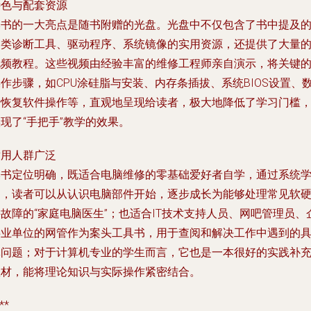
特色与配套资源
本书的一大亮点是随书附赠的光盘。光盘中不仅包含了书中提及
各类诊断工具、驱动程序、系统镜像的实用资源，还提供了大量
视频教程。这些视频由经验丰富的维修工程师亲自演示，将关键
作步骤，如CPU涂硅脂与安装、内存条插拔、系统BIOS设置、
据恢复软件操作等，直观地呈现给读者，极大地降低了学习门槛
现了“手把手”教学的效果。
适用人群广泛
本书定位明确，既适合电脑维修的零基础爱好者自学，通过系统
习，读者可以从认识电脑部件开始，逐步成长为能够处理常见软
故障的“家庭电脑医生”；也适合IT技术支持人员、网吧管理员、
事业单位的网管作为案头工具书，用于查阅和解决工作中遇到的
体问题；对于计算机专业的学生而言，它也是一本很好的实践补
教材，能将理论知识与实际操作紧密结合。
**