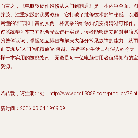
总而言之，《电脑软硬件维修从入门到精通》是一本内容全面、
文并茂、注重实践的优秀教程。它打破了维修技术的神秘感，以
俗易懂的语言和丰富的实例，将复杂的维修知识变得清晰可操作
通过系统学习本书并配合光盘进行实践，读者能够建立起对电脑
统的整体认识，掌握独立排查和解决大部分常见故障的能力，从
正实现从“入门”到“精通”的跨越。在数字化生活日益深入的今天
这样一本实用的技能指南，无疑是每一位电脑使用者值得拥有的
贵资源。
若转载，请注明出处：http://www.cdsfl8888.com/product/79.ht
新时间：2026-08-04 19:09:09