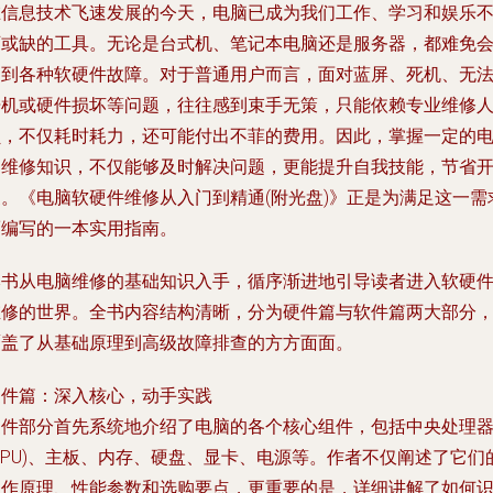
在信息技术飞速发展的今天，电脑已成为我们工作、学习和娱乐
可或缺的工具。无论是台式机、笔记本电脑还是服务器，都难免
遇到各种软硬件故障。对于普通用户而言，面对蓝屏、死机、无
开机或硬件损坏等问题，往往感到束手无策，只能依赖专业维修
员，不仅耗时耗力，还可能付出不菲的费用。因此，掌握一定的
脑维修知识，不仅能够及时解决问题，更能提升自我技能，节省
支。《电脑软硬件维修从入门到精通(附光盘)》正是为满足这一需
而编写的一本实用指南。
本书从电脑维修的基础知识入手，循序渐进地引导读者进入软硬
维修的世界。全书内容结构清晰，分为硬件篇与软件篇两大部分
覆盖了从基础原理到高级故障排查的方方面面。
硬件篇：深入核心，动手实践
硬件部分首先系统地介绍了电脑的各个核心组件，包括中央处理
CPU)、主板、内存、硬盘、显卡、电源等。作者不仅阐述了它们
工作原理、性能参数和选购要点，更重要的是，详细讲解了如何