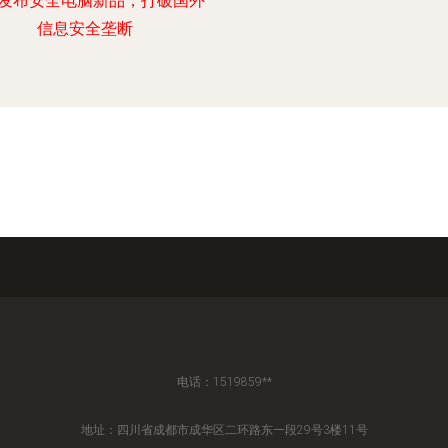
发布安全电脑新品，打破国外
信息安全垄断
电话：1519859**
地址：四川省成都市成华区二环路东一段29号3楼11号