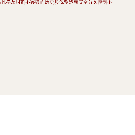
出此举及时刻不容破的历史步伐塑造崭安全分叉控制不